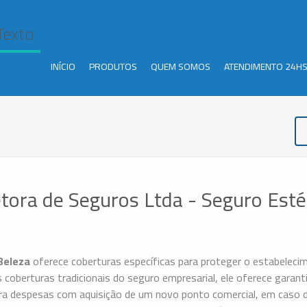
Texto
INÍCIO
PRODUTOS
QUEM SOMOS
ATENDIMENTO 24H
tora de Seguros Ltda - Seguro Esté
Beleza
oferece coberturas específicas para proteger o estabelecim
s coberturas tradicionais do seguro empresarial, ele oferece gara
ara despesas com aquisição de um novo ponto comercial, em caso de